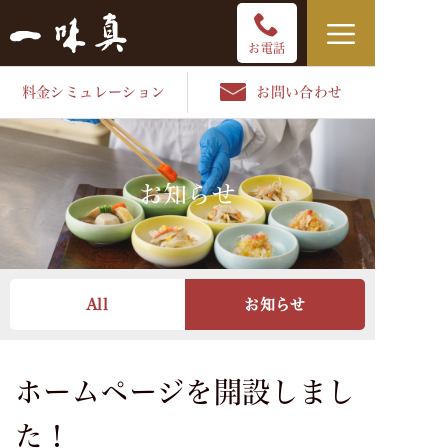
コ
ン
お電話
テ
料金シミュレーション
お問い合わせ
ン
ツ
へ
ス
お知らせ
キ
ッ
プ
All
お知らせ
ホームページを開設しまし
た！